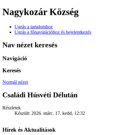
Nagykozár Község
Ugrás a tartalomhoz
Ugrás a főnavigációhoz és bejelentkezés
Nav nézet keresés
Navigáció
Keresés
Normál nézet
Családi Húsvéti Délután
Részletek
Készült: 2026. márc. 17. kedd, 12:32
Hírek és Aktualitások