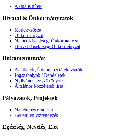
Aktuális hírek
Hivatal és Önkormányzatok
Körjegyzőség
Önkormányzat
Német Kisebbségi Önkormányzat
Horvát Kisebbségi Önkormányzat
Dukumentumtár
Adatlapok, Űrlapok és tájékoztatók
Jogszabályok / Rendeletek
Nyilvános jegyzőkönyvek
Általános közzétételi lista
Pályázatok, Projektek
Napelemes rendszer
Belterületi vízrendezés
Egészség, Nevelés, Élet