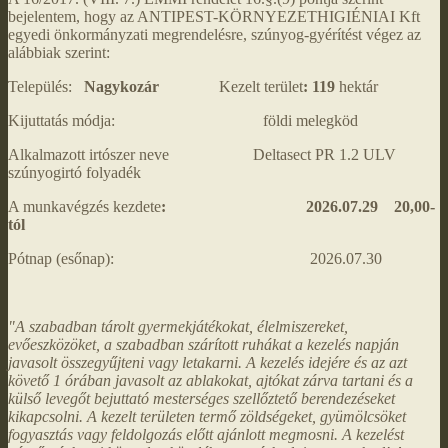
bejelentem, hogy az ANTIPEST-KÖRNYEZETHIGIÉNIAI Kft
egyedi önkormányzati megrendelésre, szúnyog-gyérítést végez az
alábbiak szerint:
Település:
Nagykozár
Kezelt terület
:
119
hektár
Kijuttatás módja: földi melegköd
Alkalmazott irtószer neve Deltasect PR 1.2 ULV
szúnyogirtó folyadék
A munkavégzés kezdete
: 2026.07.29 20,00-
tól
Pótnap (esőnap): 2026.07.30
"A szabadban tárolt gyermekjátékokat, élelmiszereket,
evőeszközöket, a szabadban szárított ruhákat a kezelés napján
javasolt összegyűjteni vagy letakarni. A kezelés idejére és az azt
követő 1 órában javasolt az ablakokat, ajtókat zárva tartani és a
külső levegőt bejuttató mesterséges szellőztető berendezéseket
kikapcsolni. A kezelt területen termő zöldségeket, gyümölcsöket
fogyasztás vagy feldolgozás előtt ajánlott megmosni. A kezelést