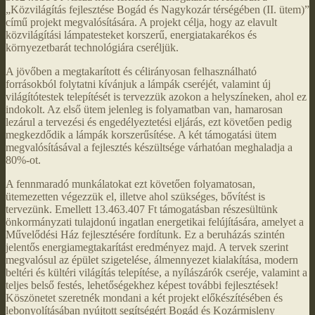
„Közvilágítás fejlesztése Bogád és Nagykozár térségében (II. ütem)”
című projekt megvalósítására. A projekt célja, hogy az elavult
közvilágítási lámpatesteket korszerű, energiatakarékos és
környezetbarát technológiára cseréljük.
A jövőben a megtakarított és célirányosan felhasználható
forrásokból folytatni kívánjuk a lámpák cseréjét, valamint új
világítótestek telepítését is tervezzük azokon a helyszíneken, ahol ez
indokolt. Az első ütem jelenleg is folyamatban van, hamarosan
lezárul a tervezési és engedélyeztetési eljárás, ezt követően pedig
megkezdődik a lámpák korszerűsítése. A két támogatási ütem
megvalósításával a fejlesztés készültsége várhatóan meghaladja a
80%-ot.
A fennmaradó munkálatokat ezt követően folyamatosan,
ütemezetten végezzük el, illetve ahol szükséges, bővítést is
tervezünk. Emellett 13.463.407 Ft támogatásban részesültünk
önkormányzati tulajdonú ingatlan energetikai felújítására, amelyet a
Művelődési Ház fejlesztésére fordítunk. Ez a beruházás szintén
jelentős energiamegtakarítást eredményez majd. A tervek szerint
megvalósul az épület szigetelése, álmennyezet kialakítása, modern
beltéri és kültéri világítás telepítése, a nyílászárók cseréje, valamint a
teljes belső festés, lehetőségekhez képest további fejlesztések!
Köszönetet szeretnék mondani a két projekt előkészítésében és
lebonyolításában nyújtott segítségért Bogád és Kozármisleny