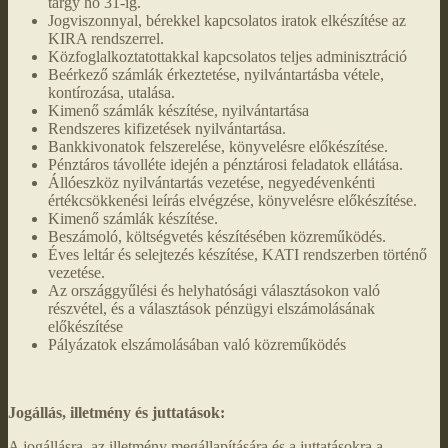
tárgy hó 31-ig.
Jogviszonnyal, bérekkel kapcsolatos iratok elkészítése az
KIRA rendszerrel.
Közfoglalkoztatottakkal kapcsolatos teljes adminisztráció
Beérkező számlák érkeztetése, nyilvántartásba vétele,
kontírozása, utalása.
Kimenő számlák készítése, nyilvántartása
Rendszeres kifizetések nyilvántartása.
Bankkivonatok felszerelése, könyvelésre előkészítése.
Pénztáros távolléte idején a pénztárosi feladatok ellátása.
Állóeszköz nyilvántartás vezetése, negyedévenkénti
értékcsökkenési leírás elvégzése, könyvelésre előkészítése.
Kimenő számlák készítése.
Beszámoló, költségvetés készítésében közreműködés.
Éves leltár és selejtezés készítése, KATI rendszerben történő
vezetése.
Az országgyűlési és helyhatósági választásokon való
részvétel, és a választások pénzügyi elszámolásának
előkészítése
Pályázatok elszámolásában való közreműködés
Jogállás, illetmény és juttatások:
A jogállásra, az illetmény megállapítására és a juttatásokra a