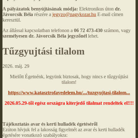
A pályázatok benyújtásának módja:
Elektronikus úton
dr.
Jávorcsik Béla
részére a
jegyzo@nagykozar.hu
E-mail címen
keresztül.
Az állással kapcsolatban telefonon a
06 72 473-430
számon, vagy
személyesen
dr. Jávorcsik Béla jegyzőnél
lehet.
Tűzgyujtási tilalom
2026. máj. 29
Mielőtt Égetnénk, legyünk biztosak, hogy nincs e tűzgyújtási
tilalom!
https://www.katasztrofavedelem.hu/.../tuzgyujtasi-tilalom...
2026.05.29-től egész országra kiterjedő tilalmat rendeltek el!!!!
Tájékoztatás avar és kerti hulladék égetéséről
Ezúton hívjuk fel a lakosság figyelmét az avar és kerti hulladék
égetésére vonatkozó szabályokra: