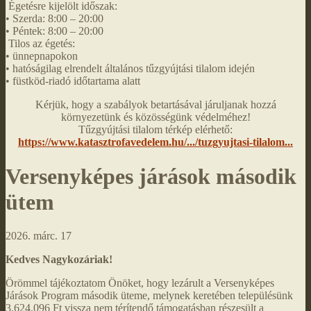
Égetésre kijelölt időszak:
• Szerda: 8:00 – 20:00
• Péntek: 8:00 – 20:00
Tilos az égetés:
• ünnepnapokon
• hatóságilag elrendelt általános tűzgyújtási tilalom idején
• füstköd-riadó időtartama alatt
Kérjük, hogy a szabályok betartásával járuljanak hozzá
környezetünk és közösségünk védelméhez!
Tűzgyújtási tilalom térkép elérhető:
https://www.katasztrofavedelem.hu/.../tuzgyujtasi-tilalom...
Versenyképes járások második
ütem
2026. márc. 17
Kedves Nagykozáriak!
Örömmel tájékoztatom Önöket, hogy lezárult a Versenyképes
Járások Program második üteme, melynek keretében településünk
3.624.096 Ft vissza nem térítendő támogatásban részesült a