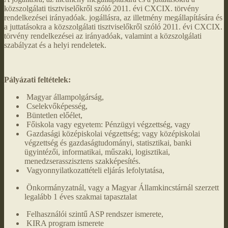
közszolgálati tisztviselőkről szóló 2011. évi CXCIX. törvény
rendelkezései irányadóak. jogállásra, az illetmény megállapítására és
a juttatásokra a közszolgálati tisztviselőkről szóló 2011. évi CXCIX.
törvény rendelkezései az irányadóak, valamint a közszolgálati
szabályzat és a helyi rendeletek.
Pályázati feltételek:
Magyar állampolgárság,
Cselekvőképesség,
Büntetlen előélet,
Főiskola vagy egyetem: Pénzügyi végzettség, vagy
Gazdasági középiskolai végzettség; vagy középiskolai
végzettség és gazdaságtudományi, statisztikai, banki
ügyintézői, informatikai, műszaki, logisztikai,
menedzserasszisztens szakképesítés.
Vagyonnyilatkozattételi eljárás lefolytatása,
Önkormányzatnál, vagy a Magyar Államkincstárnál szerzett
legalább 1 éves szakmai tapasztalat
Felhasználói szintű ASP rendszer ismerete,
KIRA program ismerete