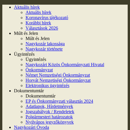
Aktuális hírek
Aktuális hírek
Koronavírus tájékozató
Korábbi hírek
Választások 2026
Múlt és Jelen
Múlt és Jelen
Nagykozár lakossága
Nagykozár története
Ügyintézés
Ügyintézés
Nagykozári Közös Önkormányzati Hivatal
Önkormányzat
Német Nemzetiségi Önkormányzat
Horvát Nemzetiségi Önkormányzat
Elektronikus ügyintézés
Dokumentumtár
Dokumentumtár
EP és Önkormányzati választás 2024
Adatlapok, Hírdetmények
Jogszabályok / Rendeletek
Polgármesteri határozatok
Nyilvános jegyzőkönyvek
Nagykozári Óvoda