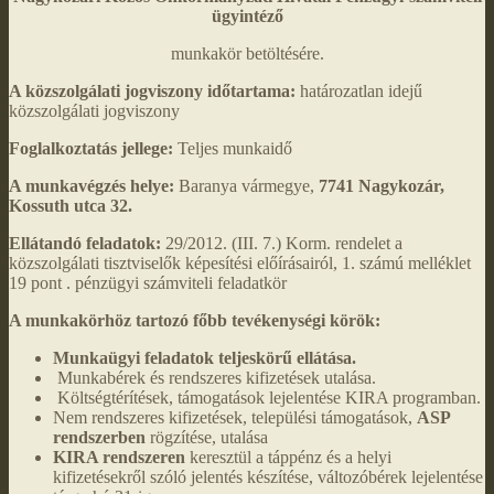
ügyintéző
munkakör betöltésére.
A közszolgálati jogviszony időtartama:
határozatlan idejű
közszolgálati jogviszony
Foglalkoztatás jellege:
Teljes munkaidő
A munkavégzés helye:
Baranya vármegye,
7741 Nagykozár,
Kossuth utca 32.
Ellátandó feladatok:
29/2012. (III. 7.) Korm. rendelet a
közszolgálati tisztviselők képesítési előírásairól, 1. számú melléklet
19 pont . pénzügyi számviteli feladatkör
A munkakörhöz tartozó főbb tevékenységi körök:
Munkaügyi feladatok teljeskörű ellátása.
Munkabérek és rendszeres kifizetések utalása.
Költségtérítések, támogatások lejelentése KIRA programban.
Nem rendszeres kifizetések, települési támogatások,
ASP
rendszerben
rögzítése, utalása
KIRA rendszeren
keresztül a táppénz és a helyi
kifizetésekről szóló jelentés készítése, változóbérek lejelentése