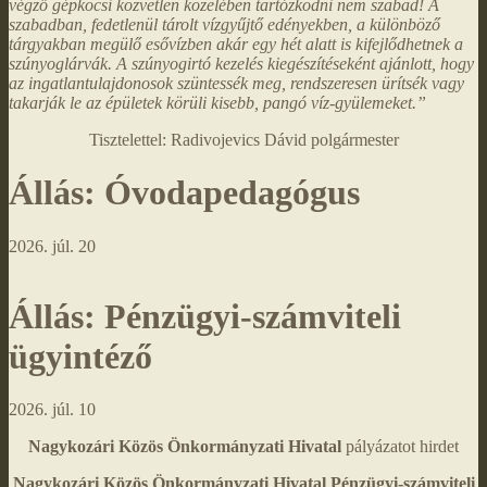
végző gépkocsi közvetlen közelében tartózkodni nem szabad! A
szabadban, fedetlenül tárolt vízgyűjtő edényekben, a különböző
tárgyakban megülő esővízben akár egy hét alatt is kifejlődhetnek a
szúnyoglárvák. A szúnyogirtó kezelés kiegészítéseként ajánlott, hogy
az ingatlantulajdonosok szüntessék meg, rendszeresen ürítsék vagy
takarják le az épületek körüli kisebb, pangó víz-gyülemeket.”
Tisztelettel: Radivojevics Dávid polgármester
Állás: Óvodapedagógus
2026. júl. 20
Állás: Pénzügyi-számviteli
ügyintéző
2026. júl. 10
Nagykozári Közös Önkormányzati Hivatal
pályázatot hirdet
Nagykozári Közös Önkormányzati Hivatal Pénzügyi-számviteli