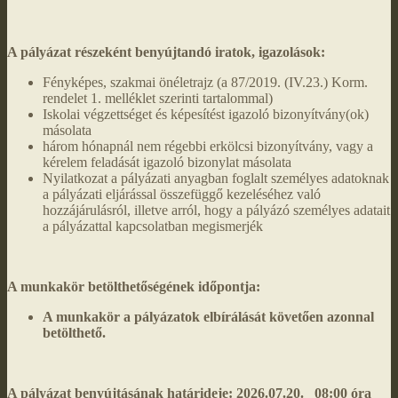
A pályázat részeként benyújtandó iratok, igazolások:
Fényképes, szakmai önéletrajz (a 87/2019. (IV.23.) Korm.
rendelet 1. melléklet szerinti tartalommal)
Iskolai végzettséget és képesítést igazoló bizonyítvány(ok)
másolata
három hónapnál nem régebbi erkölcsi bizonyítvány, vagy a
kérelem feladását igazoló bizonylat másolata
Nyilatkozat a pályázati anyagban foglalt személyes adatoknak
a pályázati eljárással összefüggő kezeléséhez való
hozzájárulásról, illetve arról, hogy a pályázó személyes adatait
a pályázattal kapcsolatban megismerjék
A munkakör betölthetőségének időpontja:
A munkakör a pályázatok elbírálását követően azonnal
betölthető.
A pályázat benyújtásának határideje:
2026.07.20. 08:00 óra