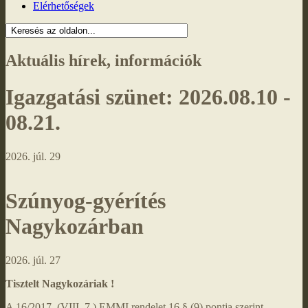
Elérhetőségek
Aktuális hírek, információk
Igazgatási szünet: 2026.08.10 -
08.21.
2026. júl. 29
Szúnyog-gyérítés
Nagykozárban
2026. júl. 27
Tisztelt Nagykozáriak !
A 16/2017. (VIII. 7.) EMMI rendelet 16.§.(9) pontja szerint