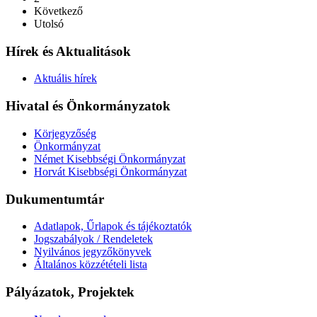
Következő
Utolsó
Hírek és Aktualitások
Aktuális hírek
Hivatal és Önkormányzatok
Körjegyzőség
Önkormányzat
Német Kisebbségi Önkormányzat
Horvát Kisebbségi Önkormányzat
Dukumentumtár
Adatlapok, Űrlapok és tájékoztatók
Jogszabályok / Rendeletek
Nyilvános jegyzőkönyvek
Általános közzétételi lista
Pályázatok, Projektek