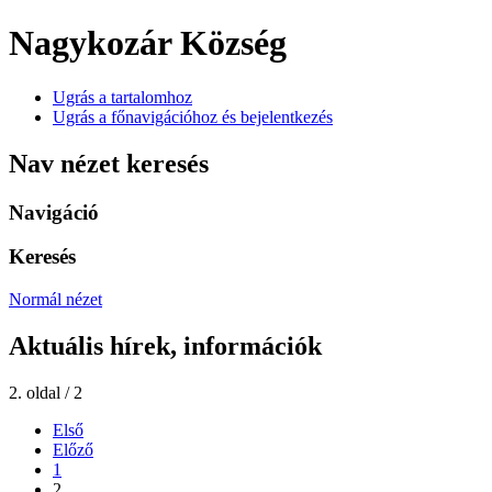
Nagykozár Község
Ugrás a tartalomhoz
Ugrás a főnavigációhoz és bejelentkezés
Nav nézet keresés
Navigáció
Keresés
Normál nézet
Aktuális hírek, információk
2. oldal / 2
Első
Előző
1
2