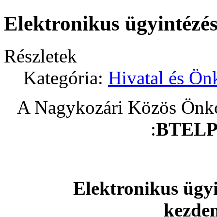
Elektronikus ügyintézé
Részletek
Kategória:
Hivatal és Ö
A Nagykozári Közös Önko
:
BTELP
Elektronikus ügyi
kezde