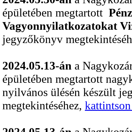
épületében megtartott
Pénz
Vagyonnyilatkozatokat Vi
jegyzőkönyv megtekintésé
2024.05.13-án
a Nagykozár
épületében megtartott nagyk
nyilvános ülésén készült j
megtekintéséhez,
kattintson
2024.05.13-án
a Nagykozár