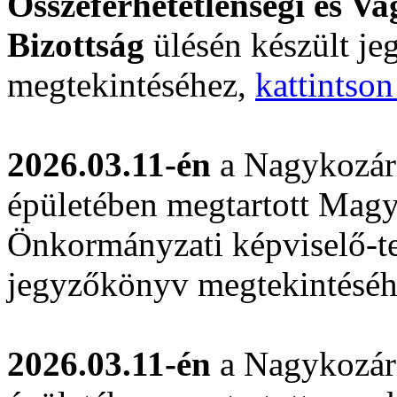
Összeférhetetlenségi és V
Bizottság
ülésén készült j
megtekintéséhez,
kattintson
2026.03.11-én
a Nagykozár
épületében megtartott Magy
Önkormányzati képviselő-tes
jegyzőkönyv megtekintésé
2026.03.11-én
a Nagykozár