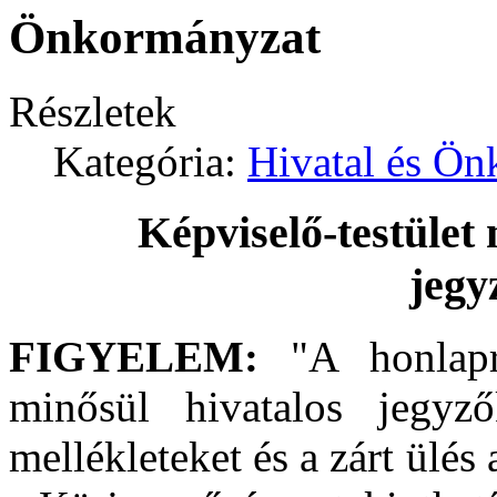
Önkormányzat
Részletek
Kategória:
Hivatal és Ö
Képviselő-testület 
jegy
FIGYELEM:
"A honlapr
minősül hivatalos jegyz
mellékleteket és a zárt ülé