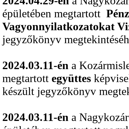
2024.04.29-én
a Nagykozár
épületében megtartott
Pénz
Vagyonnyilatkozatokat Vi
jegyzőkönyv megtekintésé
2024.03.11-én
a Kozármisle
megtartott
együttes
képvisel
készült jegyzőkönyv megte
2024.03.11-én
a Nagykozár