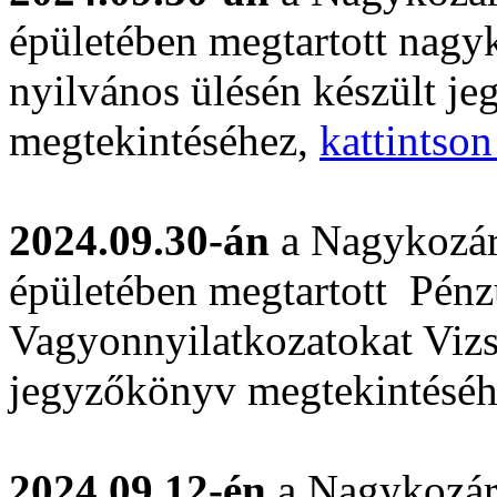
épületében megtartott nagyk
nyilvános ülésén készült j
megtekintéséhez,
kattintson
2024.09.30-án
a Nagykozár
épületében megtartott Pénzü
Vagyonnyilatkozatokat Vizs
jegyzőkönyv megtekintésé
2024.09.12-én
a Nagykozár