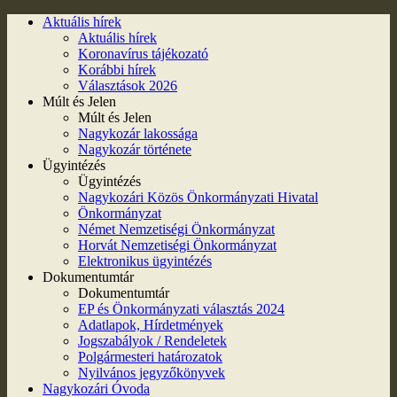
Aktuális hírek
Aktuális hírek
Koronavírus tájékozató
Korábbi hírek
Választások 2026
Múlt és Jelen
Múlt és Jelen
Nagykozár lakossága
Nagykozár története
Ügyintézés
Ügyintézés
Nagykozári Közös Önkormányzati Hivatal
Önkormányzat
Német Nemzetiségi Önkormányzat
Horvát Nemzetiségi Önkormányzat
Elektronikus ügyintézés
Dokumentumtár
Dokumentumtár
EP és Önkormányzati választás 2024
Adatlapok, Hírdetmények
Jogszabályok / Rendeletek
Polgármesteri határozatok
Nyilvános jegyzőkönyvek
Nagykozári Óvoda