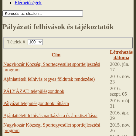
Elérhetőségek
Pályázati felhívások és tájékoztatók
Tételek #
Létrehozás
Cím
dátuma
Nagykozár Községi Sportegyesület sportfejlesztési
2020. jún.
program
17
2016. nov.
Ajánlattételi felhívás (egyes földutak rendezése)
23
2016.
PÁLYÁZAT: településgondnok
szept. 05
2016. máj.
Pályázat településgondnoki állásra
31
2016. ápr.
Ajánlattételi felhívás padkázásra és ároktisztításra
29
Nagykozár Községi Sportegyesület sportfejlesztési
2015. nov.
program
26