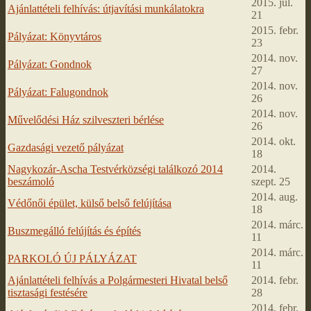
2015. júl.
Ajánlattételi felhívás: útjavítási munkálatokra
21
2015. febr.
Pályázat: Könyvtáros
23
2014. nov.
Pályázat: Gondnok
27
2014. nov.
Pályázat: Falugondnok
26
2014. nov.
Művelődési Ház szilveszteri bérlése
26
2014. okt.
Gazdasági vezető pályázat
18
Nagykozár-Ascha Testvérközségi találkozó 2014
2014.
beszámoló
szept. 25
2014. aug.
Védőnői épület, külső belső felújítása
18
2014. márc.
Buszmegálló felújítás és építés
11
2014. márc.
PARKOLÓ ÚJ PÁLYÁZAT
11
Ajánlattételi felhívás a Polgármesteri Hivatal belső
2014. febr.
tisztasági festésére
28
2014. febr.