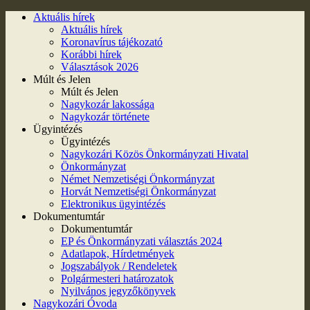
Aktuális hírek
Aktuális hírek
Koronavírus tájékozató
Korábbi hírek
Választások 2026
Múlt és Jelen
Múlt és Jelen
Nagykozár lakossága
Nagykozár története
Ügyintézés
Ügyintézés
Nagykozári Közös Önkormányzati Hivatal
Önkormányzat
Német Nemzetiségi Önkormányzat
Horvát Nemzetiségi Önkormányzat
Elektronikus ügyintézés
Dokumentumtár
Dokumentumtár
EP és Önkormányzati választás 2024
Adatlapok, Hírdetmények
Jogszabályok / Rendeletek
Polgármesteri határozatok
Nyilvános jegyzőkönyvek
Nagykozári Óvoda