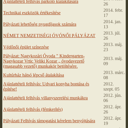
Ajánlattételi felhívás parkoló kialakítására
26
2014. febr.
Technikai eszközök értékesítése
17
2014. jan.
Pályázati lehetőség nyugdíjasok számára
13
2013. júl.
NÉMET NEMZETISÉGI ÓVÓNŐI PÁLYÁZAT
26
2013. máj.
Védőnői épület színezése
23
Pályázat: Nagykozári Óvoda " Kindergarten-
2013. máj.
Nagykozar Vrtic Veliki Kozar „ óvodavezető
09
(magasabb vezető) munkakör betöltésére.
2013. márc.
Kultúrház hátsó lépcső átalakítása
08
Ajánlattételi felhívás: Udvari konyha bontása és
2012.
építése!
szept. 05
2012. jún.
Ajánlattételi felhívás villanyszerelési munkákra
06
2012. ápr.
Ajánlattételi felhívás (fémkerítés)
26
2012. ápr.
Pályázati Felhívás támogatási kérelem benyújtására
19