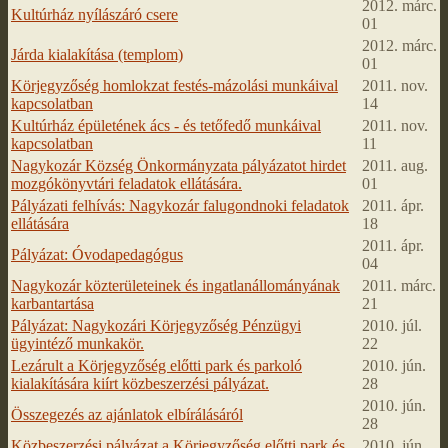
2012. márc.
Kultúrház nyílászáró csere
01
2012. márc.
Járda kialakítása (templom)
01
Körjegyzőség homlokzat festés-mázolási munkáival
2011. nov.
kapcsolatban
14
Kultúrház épületének ács - és tetőfedő munkáival
2011. nov.
kapcsolatban
11
Nagykozár Község Önkormányzata pályázatot hirdet
2011. aug.
mozgókönyvtári feladatok ellátására.
01
Pályázati felhívás: Nagykozár falugondnoki feladatok
2011. ápr.
ellátására
18
2011. ápr.
Pályázat: Óvodapedagógus
04
Nagykozár közterületeinek és ingatlanállományának
2011. márc.
karbantartása
21
Pályázat: Nagykozári Körjegyzőség Pénzügyi
2010. júl.
ügyintéző munkakör.
22
Lezárult a Körjegyzőség előtti park és parkoló
2010. jún.
kialakítására kiírt közbeszerzési pályázat.
28
2010. jún.
Összegezés az ajánlatok elbírálásáról
28
Közbeszerzési pályázat a Körjegyzőség előtti park és
2010. jún.