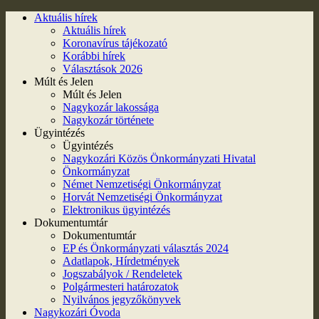
Aktuális hírek
Aktuális hírek
Koronavírus tájékozató
Korábbi hírek
Választások 2026
Múlt és Jelen
Múlt és Jelen
Nagykozár lakossága
Nagykozár története
Ügyintézés
Ügyintézés
Nagykozári Közös Önkormányzati Hivatal
Önkormányzat
Német Nemzetiségi Önkormányzat
Horvát Nemzetiségi Önkormányzat
Elektronikus ügyintézés
Dokumentumtár
Dokumentumtár
EP és Önkormányzati választás 2024
Adatlapok, Hírdetmények
Jogszabályok / Rendeletek
Polgármesteri határozatok
Nyilvános jegyzőkönyvek
Nagykozári Óvoda