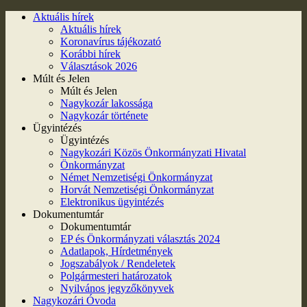
Aktuális hírek
Aktuális hírek
Koronavírus tájékozató
Korábbi hírek
Választások 2026
Múlt és Jelen
Múlt és Jelen
Nagykozár lakossága
Nagykozár története
Ügyintézés
Ügyintézés
Nagykozári Közös Önkormányzati Hivatal
Önkormányzat
Német Nemzetiségi Önkormányzat
Horvát Nemzetiségi Önkormányzat
Elektronikus ügyintézés
Dokumentumtár
Dokumentumtár
EP és Önkormányzati választás 2024
Adatlapok, Hírdetmények
Jogszabályok / Rendeletek
Polgármesteri határozatok
Nyilvános jegyzőkönyvek
Nagykozári Óvoda