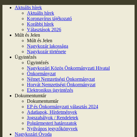
Aktuális hírek
Aktuális hírek
Koronavírus tájékozató
Korábbi hírek
Választások 2026
Múlt és Jelen
Múlt és Jelen
Nagykozár lakossága
Nagykozár története
Ügyintézés
Ügyintézés
Nagykozári Közös Önkormányzati Hivatal
Önkormányzat
Német Nemzetiségi Önkormányzat
Horvát Nemzetiségi Önkormányzat
Elektronikus ügyintézés
Dokumentumtár
Dokumentumtár
EP és Önkormányzati választás 2024
Adatlapok, Hírdetmények
Jogszabályok / Rendeletek
Polgármesteri határozatok
Nyilvános jegyzőkönyvek
Nagykozári Óvoda