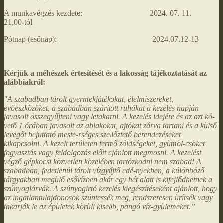
A munkavégzés kezdete: 2024. 07. 11.
21,00-tól
Pótnap (esőnap): 2024.07.12-13
Kérjük a méhészek értesítését és a lakosság tájékoztatását az
alábbiakról:
"A szabadban tárolt gyermekjátékokat, élelmiszereket,
evőeszközöket, a szabadban szárított ruhákat a kezelés napján
javasolt összegyűjteni vagy letakarni. A kezelés idejére és az azt kö-
vető 1 órában javasolt az ablakokat, ajtókat zárva tartani és a külső
levegőt bejuttató meste-rséges szellőztető berendezéseket
kikapcsolni. A kezelt területen termő zöldségeket, gyümöl-csöket
fogyasztás vagy feldolgozás előtt ajánlott megmosni. A kezelést
végző gépkocsi közvetlen közelében tartózkodni nem szabad! A
szabadban, fedetlenül tárolt vízgyűjtő edé-nyekben, a különböző
tárgyakban megülő esővízben akár egy hét alatt is kifejlődhetnek a
szúnyoglárvák. A szúnyogirtó kezelés kiegészítéseként ajánlott, hogy
az ingatlantulajdonosok szüntessék meg, rendszeresen ürítsék vagy
takarják le az épületek körüli kisebb, pangó víz-gyülemeket.”