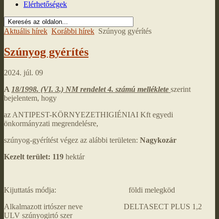
Elérhetőségek
Aktuális hírek
Korábbi hírek
Szúnyog gyérítés
Szúnyog gyérítés
2024. júl. 09
A
18/1998. (VI. 3.) NM rendelet 4. számú melléklete
szerint
bejelentem, hogy
az ANTIPEST-KÖRNYEZETHIGIÉNIAI Kft egyedi
önkormányzati megrendelésre,
szúnyog-gyérítést végez az alábbi területen:
Nagykozár
Kezelt terület:
119
hektár
Kijuttatás módja: földi melegköd
Alkalmazott irtószer neve DELTASECT PLUS 1,2
ULV szúnyogirtó szer