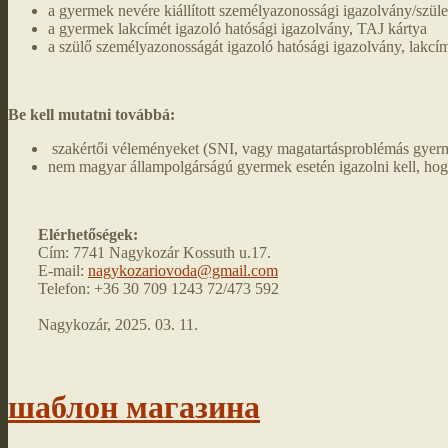
a gyermek nevére kiállított személyazonossági igazolvány/szül
a gyermek lakcímét igazoló hatósági igazolvány, TAJ kártya
a szülő személyazonosságát igazoló hatósági igazolvány, lakcí
Be kell mutatni továbbá:
szakértői véleményeket (SNI, vagy magatartásproblémás gyerme
nem magyar állampolgárságú gyermek esetén igazolni kell, hog
Elérhetőségek:
Cím: 7741 Nagykozár Kossuth u.17.
E-mail:
nagykozariovoda@gmail.com
Telefon: +36 30 709 1243 72/473 592
Nagykozár, 2025. 03. 11.
шаблон магазина