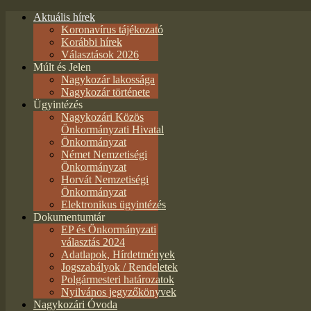
Aktuális hírek
Koronavírus tájékozató
Korábbi hírek
Választások 2026
Múlt és Jelen
Nagykozár lakossága
Nagykozár története
Ügyintézés
Nagykozári Közös
Önkormányzati Hivatal
Önkormányzat
Német Nemzetiségi
Önkormányzat
Horvát Nemzetiségi
Önkormányzat
Elektronikus ügyintézés
Dokumentumtár
EP és Önkormányzati
választás 2024
Adatlapok, Hírdetmények
Jogszabályok / Rendeletek
Polgármesteri határozatok
Nyilvános jegyzőkönyvek
Nagykozári Óvoda