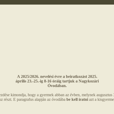
A 2025/2026. nevelési évre a beiratkozást 2025.
április 23.-25.-ig 8-16 óráig tartjuk a Nagykozári
Óvodában.
zdése kimondja, hogy a gyermek abban az évben, melynek augusztus 31. 
sz részt. E paragrafus alapján az óvodába
be kell íratni
azt a kisgyerme