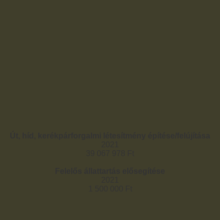
Út, híd, kerékpárforgalmi létesítmény építése/felújítása
2021
39 067 978 Ft
Felelős állattartás elősegítése
2021
1 500 000 Ft