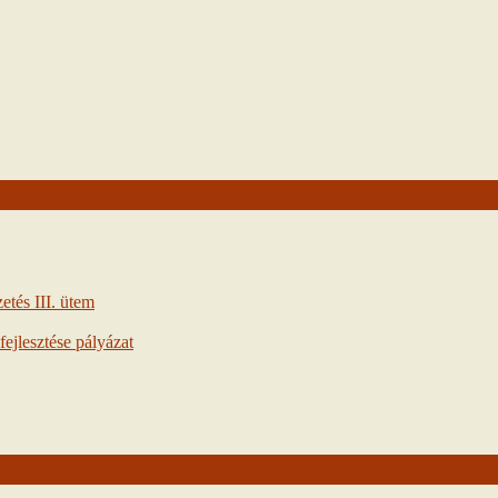
tés III. ütem
ejlesztése pályázat