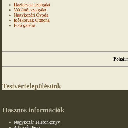
Háziorvosi szolgálat
Védőnői szolgálat
Nagykozári Óvoda
Időskorúak Otthona
Fotó galéria
Polgárm
Testvértelepülésünk
Hasznos információk
Nagykozár Telefonkönyv
A község lapja