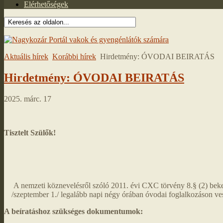
Elérhetőségek
Aktuális hírek
Korábbi hírek
Hirdetmény: ÓVODAI BEIRATÁS
Hirdetmény: ÓVODAI BEIRATÁS
2025. márc. 17
Tisztelt Szülők!
A nemzeti köznevelésről szóló 2011. évi CXC törvény 8.§ (2) beke
/szeptember 1./ legalább napi négy órában óvodai foglalkozáson ve
A beíratáshoz szükséges dokumentumok: