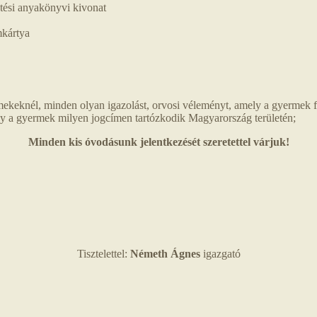
etési anyakönyvi kivonat
mkártya
keknél, minden olyan igazolást, orvosi véleményt, amely a gyermek fe
y a gyermek milyen jogcímen tartózkodik Magyarország területén;
Minden kis óvodásunk jelentkezését szeretettel várjuk!
Tisztelettel:
Németh Ágnes
igazgató