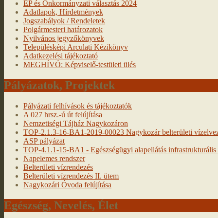
EP és Önkormányzati választás 2024
Adatlapok, Hírdetmények
Jogszabályok / Rendeletek
Polgármesteri határozatok
Nyilvános jegyzőkönyvek
Településképi Arculati Kézikönyv
Adatkezelési tájékoztató
MEGHÍVÓ: Képviselő-testületi ülés
Pályázatok, Projektek
Pályázati felhívások és tájékoztatók
A 027 hrsz.-ú út felújítása
Nemzetiségi Tájház Nagykozáron
TOP-2.1.3-16-BA1-2019-00023 Nagykozár belterületi vízelveze
ASP pályázat
TOP-4.1.1-15-BA1 - Egészségügyi alapellátás infrastrukturális f
Napelemes rendszer
Belterületi vízrendezés
Belterületi vízrendezés II. ütem
Nagykozári Óvoda felújítása
Egészség, Nevelés, Élet