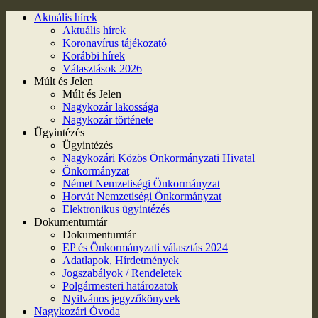
Aktuális hírek
Aktuális hírek
Koronavírus tájékozató
Korábbi hírek
Választások 2026
Múlt és Jelen
Múlt és Jelen
Nagykozár lakossága
Nagykozár története
Ügyintézés
Ügyintézés
Nagykozári Közös Önkormányzati Hivatal
Önkormányzat
Német Nemzetiségi Önkormányzat
Horvát Nemzetiségi Önkormányzat
Elektronikus ügyintézés
Dokumentumtár
Dokumentumtár
EP és Önkormányzati választás 2024
Adatlapok, Hírdetmények
Jogszabályok / Rendeletek
Polgármesteri határozatok
Nyilvános jegyzőkönyvek
Nagykozári Óvoda