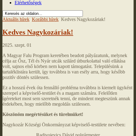
Elérhetőségek
Aktuális hírek
Korábbi hírek
Kedves Nagykozáriak!
Kedves Nagykozáriak!
2025. szept. 01
A Magyar Falu Program keretében beadott pályázatunk, melynek
célja az Ősz, Tél és Nyár utcák szilárd útburkolattal való ellátása
volt, sajnos első körben nem kapott támogatást. Településünk a
tartaléklistára került, így továbbra is van esély arra, hogy később
pozitív döntés szülessen.
Ez a hosszú évek óta fennálló probléma továbbra is kiemelt ügyként
szerepel a képviselő-testület és a magam számára. Felelőtlen
ígéreteket most sem szeretnék tenni, de mindent megteszünk annak
érdekében, hogy mielőbb megoldás szülessen.
Köszönöm megértésüket és türelmüket!
Nagykozár Községi Önkormányzat képviselő-testülete nevében:
Radivojevics Dávid polgármester