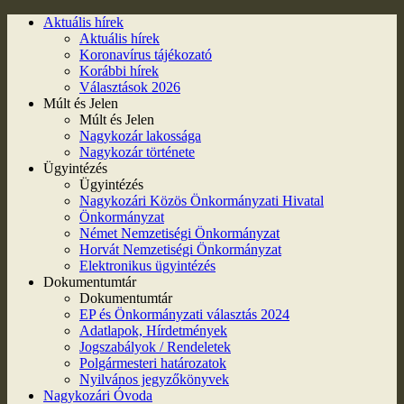
Aktuális hírek
Aktuális hírek
Koronavírus tájékozató
Korábbi hírek
Választások 2026
Múlt és Jelen
Múlt és Jelen
Nagykozár lakossága
Nagykozár története
Ügyintézés
Ügyintézés
Nagykozári Közös Önkormányzati Hivatal
Önkormányzat
Német Nemzetiségi Önkormányzat
Horvát Nemzetiségi Önkormányzat
Elektronikus ügyintézés
Dokumentumtár
Dokumentumtár
EP és Önkormányzati választás 2024
Adatlapok, Hírdetmények
Jogszabályok / Rendeletek
Polgármesteri határozatok
Nyilvános jegyzőkönyvek
Nagykozári Óvoda