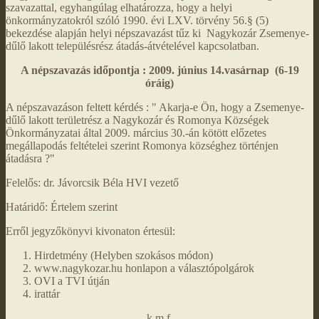
szavazattal, egyhangúlag elhatározza, hogy a helyi
önkormányzatokról szóló 1990. évi LXV. törvény 56.§ (5)
bekezdése alapján helyi népszavazást tűz ki Nagykozár Zsemenye-
dűlő lakott településrész átadás-átvételével kapcsolatban.
A népszavazás időpontja : 2009. június 14.vasárnap (6-19
óráig)
A népszavazáson feltett kérdés : " Akarja-e Ön, hogy a Zsemenye-
dűlő lakott területrész a Nagykozár és Romonya Községek
Önkormányzatai által 2009. március 30.-án kötött előzetes
megállapodás feltételei szerint Romonya községhez történjen
átadásra ?"
Felelős: dr. Jávorcsik Béla HVI vezető
Határidő: Értelem szerint
Erről jegyzőkönyvi kivonaton értesül:
Hirdetmény (Helyben szokásos módon)
www.nagykozar.hu honlapon a választópolgárok
OVI a TVI útján
irattár
k.m.f.