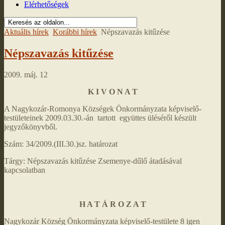
Elérhetőségek
Aktuális hírek
Korábbi hírek
Népszavazás kitűzése
Népszavazás kitűzése
2009. máj. 12
K I V O N A T
A Nagykozár-Romonya Községek Önkormányzata képviselő-
testületeinek 2009.03.30.-án tartott együttes üléséről készült
jegyzőkönyvből.
Szám: 34/2009.(III.30.)sz. határozat
Tárgy: Népszavazás kitűzése Zsemenye-dűlő átadásával
kapcsolatban
H A T Á R O Z A T
Nagykozár Község Önkormányzata képviselő-testülete 8 igen