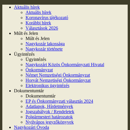
Aktuális hírek
Aktuális hírek
Koronavírus tájékozató
Korábbi hírek
Választások 2026
Múlt és Jelen
Múlt és Jelen
Nagykozár lakossága
Nagykozár története
Ügyintézés
Ügyintézés
Nagykozári Közös Önkormányzati Hivatal
Önkormányzat
Német Nemzetiségi Önkormányzat
Horvát Nemzetiségi Önkormányzat
Elektronikus ügyintézés
Dokumentumtár
Dokumentumtár
EP és Önkormányzati választás 2024
Adatlapok, Hírdetmények
Jogszabályok / Rendeletek
Polgármesteri határozatok
Nyilvános jegyzőkönyvek
Nagykozári Óvoda