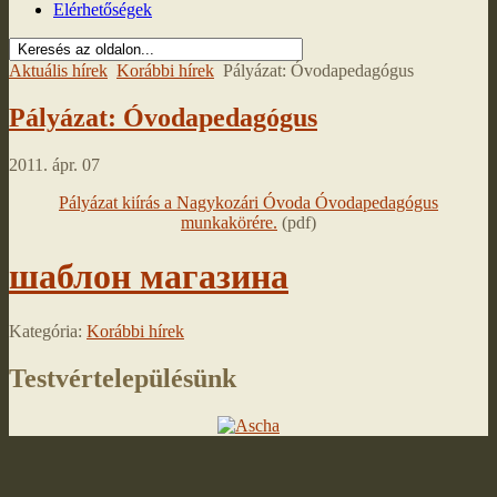
Elérhetőségek
Aktuális hírek
Korábbi hírek
Pályázat: Óvodapedagógus
Pályázat: Óvodapedagógus
2011. ápr. 07
Pályázat kiírás a Nagykozári Óvoda Óvodapedagógus
munkakörére.
(pdf)
шаблон магазина
Kategória:
Korábbi hírek
Testvértelepülésünk