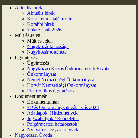
Aktuális hírek
Aktuális hírek
Koronavírus tájékozató
Korábbi hírek
Választások 2026
Múlt és Jelen
Múlt és Jelen
Nagykozár lakossága
Nagykozár története
Ügyintézés
Ügyintézés
Nagykozári Közös Önkormányzati Hivatal
Önkormányzat
Német Nemzetiségi Önkormányzat
Horvát Nemzetiségi Önkormányzat
Elektronikus ügyintézés
Dokumentumtár
Dokumentumtár
EP és Önkormányzati választás 2024
Adatlapok, Hírdetmények
Jogszabályok / Rendeletek
Polgármesteri határozatok
Nyilvános jegyzőkönyvek
Nagykozári Óvoda