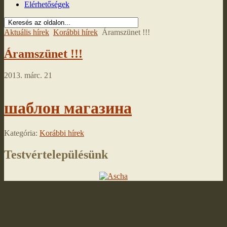
Elérhetőségek
Aktuális hírek
Korábbi hírek
Áramszünet !!!
Áramszünet !!!
2013. márc. 21
шаблон магазина
Kategória:
Korábbi hírek
Testvértelepülésünk