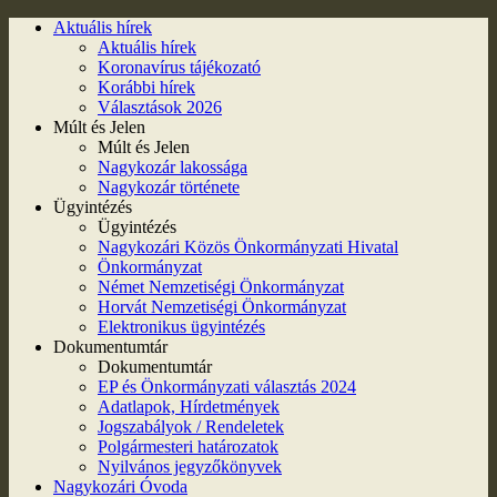
Aktuális hírek
Aktuális hírek
Koronavírus tájékozató
Korábbi hírek
Választások 2026
Múlt és Jelen
Múlt és Jelen
Nagykozár lakossága
Nagykozár története
Ügyintézés
Ügyintézés
Nagykozári Közös Önkormányzati Hivatal
Önkormányzat
Német Nemzetiségi Önkormányzat
Horvát Nemzetiségi Önkormányzat
Elektronikus ügyintézés
Dokumentumtár
Dokumentumtár
EP és Önkormányzati választás 2024
Adatlapok, Hírdetmények
Jogszabályok / Rendeletek
Polgármesteri határozatok
Nyilvános jegyzőkönyvek
Nagykozári Óvoda