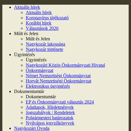
Aktuális hírek
Aktuális hírek
Koronavírus tájékozató
Korábbi hírek
Választások 2026
Múlt és Jelen
Múlt és Jelen
Nagykozár lakossága
Nagykozár története
Ügyintézés
Ügyintézés
Nagykozári Közös Önkormányzati Hivatal
Önkormányzat
Német Nemzetiségi Önkormányzat
Horvát Nemzetiségi Önkormányzat
Elektronikus ügyintézés
Dokumentumtár
Dokumentumtár
EP és Önkormányzati választás 2024
Adatlapok, Hírdetmények
Jogszabályok / Rendeletek
Polgármesteri határozatok
Nyilvános jegyzőkönyvek
Nagykozári Óvoda