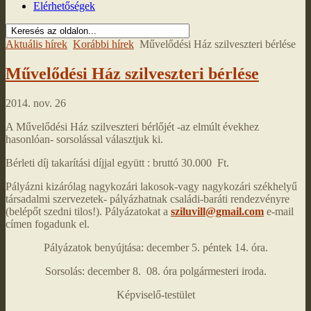
Elérhetőségek
Aktuális hírek
Korábbi hírek
Művelődési Ház szilveszteri bérlése
Művelődési Ház szilveszteri bérlése
2014. nov. 26
A Művelődési Ház szilveszteri bérlőjét -az elmúlt évekhez
hasonlóan- sorsolással választjuk ki.
Bérleti díj takarítási díjjal együtt : bruttó 30.000 Ft.
Pályázni kizárólag nagykozári lakosok-vagy nagykozári székhelyű
társadalmi szervezetek- pályázhatnak családi-baráti rendezvényre
(belépőt szedni tilos!). Pályázatokat a
sziluvill@gmail.com
e-mail
címen fogadunk el.
Pályázatok benyújtása: december 5. péntek 14. óra.
Sorsolás: december 8. 08. óra polgármesteri iroda.
Képviselő-testület