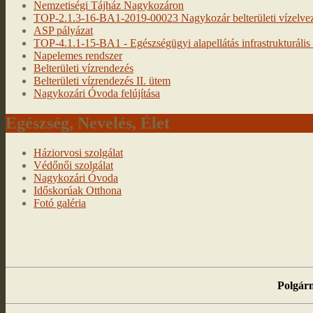
Nemzetiségi Tájház Nagykozáron
TOP-2.1.3-16-BA1-2019-00023 Nagykozár belterületi vízelveze
ASP pályázat
TOP-4.1.1-15-BA1 - Egészségügyi alapellátás infrastrukturális f
Napelemes rendszer
Belterületi vízrendezés
Belterületi vízrendezés II. ütem
Nagykozári Óvoda felújítása
Egészség, Nevelés, Élet
Háziorvosi szolgálat
Védőnői szolgálat
Nagykozári Óvoda
Időskorúak Otthona
Fotó galéria
Polgárm