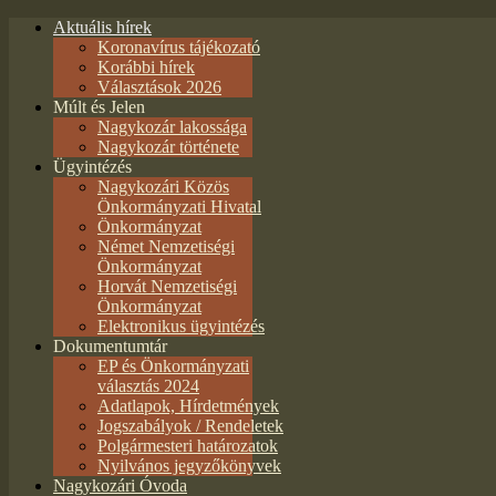
Aktuális hírek
Koronavírus tájékozató
Korábbi hírek
Választások 2026
Múlt és Jelen
Nagykozár lakossága
Nagykozár története
Ügyintézés
Nagykozári Közös
Önkormányzati Hivatal
Önkormányzat
Német Nemzetiségi
Önkormányzat
Horvát Nemzetiségi
Önkormányzat
Elektronikus ügyintézés
Dokumentumtár
EP és Önkormányzati
választás 2024
Adatlapok, Hírdetmények
Jogszabályok / Rendeletek
Polgármesteri határozatok
Nyilvános jegyzőkönyvek
Nagykozári Óvoda