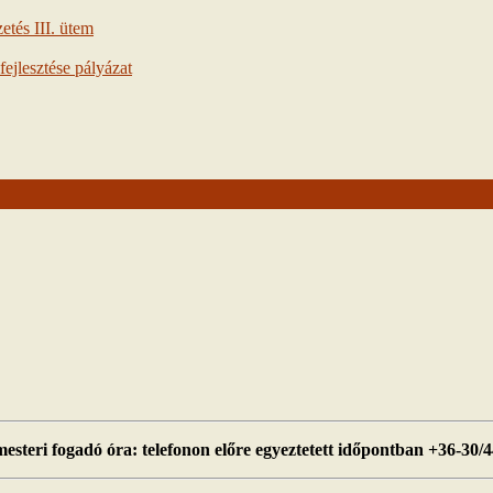
tés III. ütem
ejlesztése pályázat
esteri fogadó óra: telefonon előre egyeztetett időpontban +36-30/