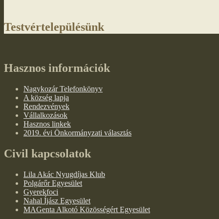
Testvértelepülésünk
Hasznos információk
Nagykozár Telefonkönyv
A község lapja
Rendezvények
Vállalkozások
Hasznos linkek
2019. évi Önkormányzati választás
Civil kapcsolatok
Lila Akác Nyugdíjas Klub
Polgárőr Egyesület
Gyerekfoci
Nahal Íjász Egyesület
MAGenta Alkotó Közösségért Egyesület