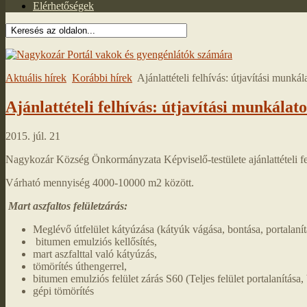
Elérhetőségek
Aktuális hírek
Korábbi hírek
Ajánlattételi felhívás: útjavítási munkál
Ajánlattételi felhívás: útjavítási munkálat
2015. júl. 21
Nagykozár Község Önkormányzata Képviselő-testülete ajánlattételi fel
Várható mennyiség 4000-10000 m2 között.
Mart aszfaltos felületzárás:
Meglévő útfelület kátyúzása (kátyúk vágása, bontása, portalanít
bitumen emulziós kellősítés,
mart aszfalttal való kátyúzás,
tömörítés úthengerrel,
bitumen emulziós felület zárás S60 (Teljes felület portalanítása
gépi tömörítés