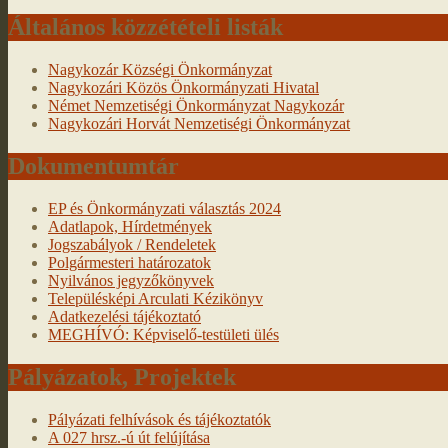
Általános közzétételi listák
Nagykozár Községi Önkormányzat
Nagykozári Közös Önkormányzati Hivatal
Német Nemzetiségi Önkormányzat Nagykozár
Nagykozári Horvát Nemzetiségi Önkormányzat
Dokumentumtár
EP és Önkormányzati választás 2024
Adatlapok, Hírdetmények
Jogszabályok / Rendeletek
Polgármesteri határozatok
Nyilvános jegyzőkönyvek
Településképi Arculati Kézikönyv
Adatkezelési tájékoztató
MEGHÍVÓ: Képviselő-testületi ülés
Pályázatok, Projektek
Pályázati felhívások és tájékoztatók
A 027 hrsz.-ú út felújítása