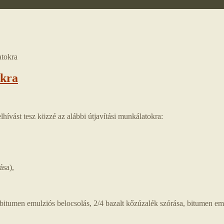
atokra
okra
hívást tesz közzé az alábbi útjavítási munkálatokra:
ása),
, bitumen emulziós belocsolás, 2/4 bazalt kőzúzalék szórása, bitumen em