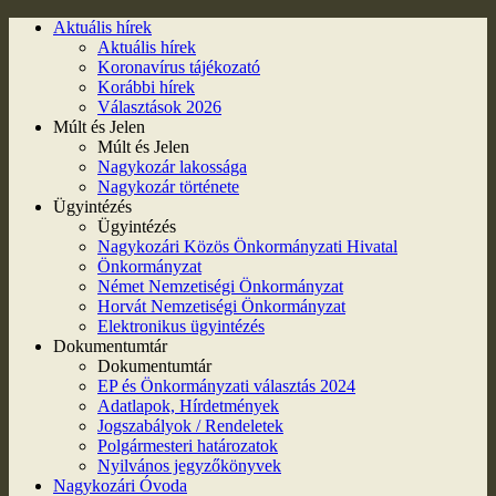
Aktuális hírek
Aktuális hírek
Koronavírus tájékozató
Korábbi hírek
Választások 2026
Múlt és Jelen
Múlt és Jelen
Nagykozár lakossága
Nagykozár története
Ügyintézés
Ügyintézés
Nagykozári Közös Önkormányzati Hivatal
Önkormányzat
Német Nemzetiségi Önkormányzat
Horvát Nemzetiségi Önkormányzat
Elektronikus ügyintézés
Dokumentumtár
Dokumentumtár
EP és Önkormányzati választás 2024
Adatlapok, Hírdetmények
Jogszabályok / Rendeletek
Polgármesteri határozatok
Nyilvános jegyzőkönyvek
Nagykozári Óvoda