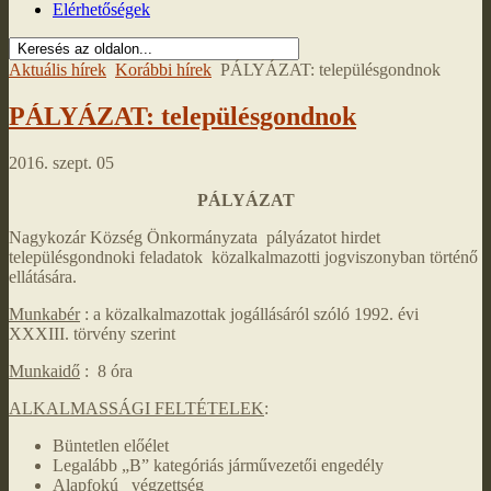
Elérhetőségek
Aktuális hírek
Korábbi hírek
PÁLYÁZAT: településgondnok
PÁLYÁZAT: településgondnok
2016. szept. 05
PÁLYÁZAT
Nagykozár Község Önkormányzata pályázatot hirdet
településgondnoki feladatok közalkalmazotti jogviszonyban történő
ellátására.
Munkabér
: a közalkalmazottak jogállásáról szóló 1992. évi
XXXIII. törvény szerint
Munkaidő
: 8 óra
ALKALMASSÁGI FELTÉTELEK
:
Büntetlen előélet
Legalább „B” kategóriás járművezetői engedély
Alapfokú végzettség