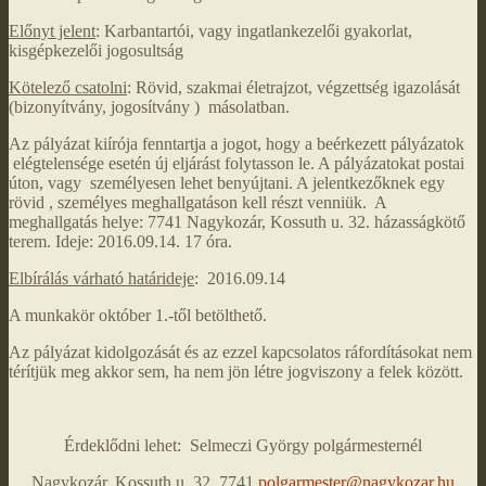
Előnyt jelent
: Karbantartói, vagy ingatlankezelői gyakorlat,
kisgépkezelői jogosultság
Kötelező csatolni
: Rövid, szakmai életrajzot, végzettség igazolását
(bizonyítvány, jogosítvány ) másolatban.
Az pályázat kiírója fenntartja a jogot, hogy a beérkezett pályázatok
elégtelensége esetén új eljárást folytasson le. A pályázatokat postai
úton, vagy személyesen lehet benyújtani. A jelentkezőknek egy
rövid , személyes meghallgatáson kell részt venniük. A
meghallgatás helye: 7741 Nagykozár, Kossuth u. 32. házasságkötő
terem. Ideje: 2016.09.14. 17 óra.
Elbírálás várható határideje
: 2016.09.14
A munkakör október 1.-től betölthető.
Az pályázat kidolgozását és az ezzel kapcsolatos ráfordításokat nem
térítjük meg akkor sem, ha nem jön létre jogviszony a felek között.
Érdeklődni lehet: Selmeczi György polgármesternél
Nagykozár, Kossuth u. 32. 7741
polgarmester@nagykozar.hu