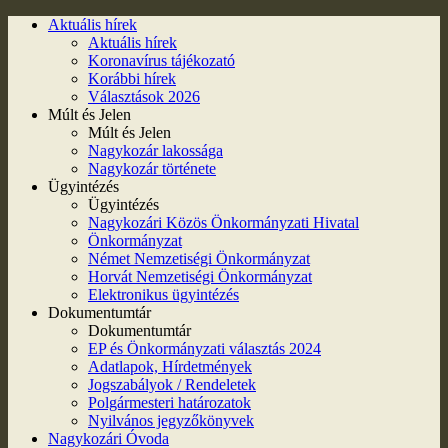
Aktuális hírek
Aktuális hírek
Koronavírus tájékozató
Korábbi hírek
Választások 2026
Múlt és Jelen
Múlt és Jelen
Nagykozár lakossága
Nagykozár története
Ügyintézés
Ügyintézés
Nagykozári Közös Önkormányzati Hivatal
Önkormányzat
Német Nemzetiségi Önkormányzat
Horvát Nemzetiségi Önkormányzat
Elektronikus ügyintézés
Dokumentumtár
Dokumentumtár
EP és Önkormányzati választás 2024
Adatlapok, Hírdetmények
Jogszabályok / Rendeletek
Polgármesteri határozatok
Nyilvános jegyzőkönyvek
Nagykozári Óvoda