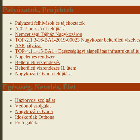
Pályázatok, Projektek
Pályázati felhívások és tájékoztatók
A 027 hrsz.-ú út felújítása
Nemzetiségi Tájház Nagykozáron
TOP-2.1.3-16-BA1-2019-00023 Nagykozár belterületi vízelveze
ASP pályázat
TOP-4.1.1-15-BA1 - Egészségügyi alapellátás infrastrukturális f
Napelemes rendszer
Belterületi vízrendezés
Belterületi vízrendezés II. ütem
Nagykozári Óvoda felújítása
Egészség, Nevelés, Élet
Háziorvosi szolgálat
Védőnői szolgálat
Nagykozári Óvoda
Időskorúak Otthona
Fotó galéria