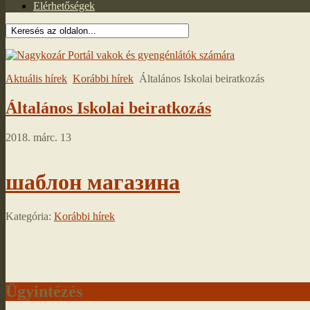
Elérhetőségek
Aktuális hírek
Korábbi hírek
Általános Iskolai beiratkozás
Általános Iskolai beiratkozás
2018. márc. 13
шаблон магазина
Kategória:
Korábbi hírek
Ügyintézés