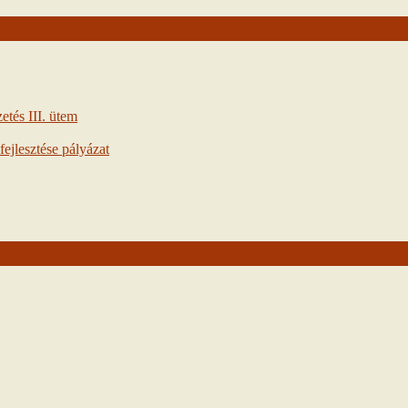
tés III. ütem
ejlesztése pályázat