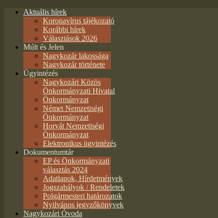
Aktuális hírek
Koronavírus tájékozató
Korábbi hírek
Választások 2026
Múlt és Jelen
Nagykozár lakossága
Nagykozár története
Ügyintézés
Nagykozári Közös
Önkormányzati Hivatal
Önkormányzat
Német Nemzetiségi
Önkormányzat
Horvát Nemzetiségi
Önkormányzat
Elektronikus ügyintézés
Dokumentumtár
EP és Önkormányzati
választás 2024
Adatlapok, Hírdetmények
Jogszabályok / Rendeletek
Polgármesteri határozatok
Nyilvános jegyzőkönyvek
Nagykozári Óvoda