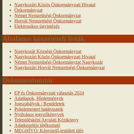
Nagykozári Közös Önkormányzati Hivatal
Önkormányzat
Német Nemzetiségi Önkormányzat
Horvát Nemzetiségi Önkormányzat
Elektronikus ügyintézés
Általános közzétételi listák
Nagykozár Községi Önkormányzat
Nagykozári Közös Önkormányzati Hivatal
Német Nemzetiségi Önkormányzat Nagykozár
Nagykozári Horvát Nemzetiségi Önkormányzat
Dokumentumtár
EP és Önkormányzati választás 2024
Adatlapok, Hírdetmények
Jogszabályok / Rendeletek
Polgármesteri határozatok
Nyilvános jegyzőkönyvek
Településképi Arculati Kézikönyv
Adatkezelési tájékoztató
MEGHÍVÓ: Képviselő-testületi ülés