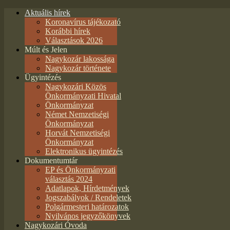
Aktuális hírek
Koronavírus tájékozató
Korábbi hírek
Választások 2026
Múlt és Jelen
Nagykozár lakossága
Nagykozár története
Ügyintézés
Nagykozári Közös
Önkormányzati Hivatal
Önkormányzat
Német Nemzetiségi
Önkormányzat
Horvát Nemzetiségi
Önkormányzat
Elektronikus ügyintézés
Dokumentumtár
EP és Önkormányzati
választás 2024
Adatlapok, Hírdetmények
Jogszabályok / Rendeletek
Polgármesteri határozatok
Nyilvános jegyzőkönyvek
Nagykozári Óvoda