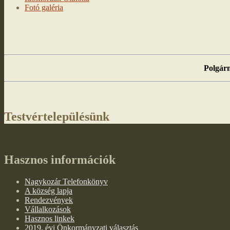
Fotó galéria
Polgárm
Testvértelepülésünk
Hasznos információk
Nagykozár Telefonkönyv
A község lapja
Rendezvények
Vállalkozások
Hasznos linkek
2019. évi Önkormányzati választás