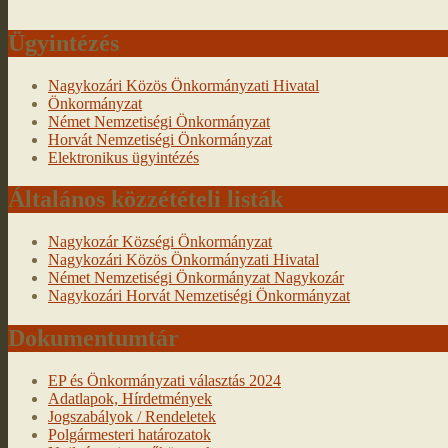
Ügyintézés
Nagykozári Közös Önkormányzati Hivatal
Önkormányzat
Német Nemzetiségi Önkormányzat
Horvát Nemzetiségi Önkormányzat
Elektronikus ügyintézés
Általános közzétételi listák
Nagykozár Községi Önkormányzat
Nagykozári Közös Önkormányzati Hivatal
Német Nemzetiségi Önkormányzat Nagykozár
Nagykozári Horvát Nemzetiségi Önkormányzat
Dokumentumtár
EP és Önkormányzati választás 2024
Adatlapok, Hírdetmények
Jogszabályok / Rendeletek
Polgármesteri határozatok