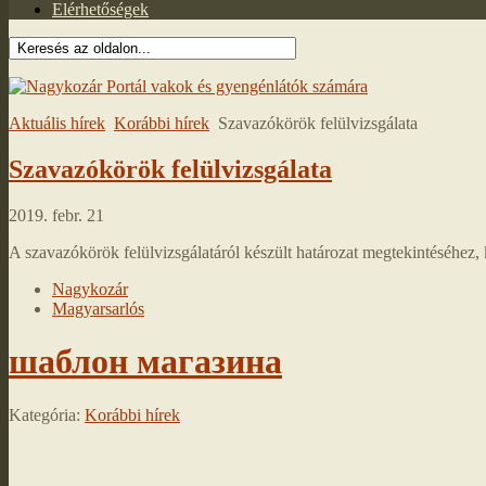
Elérhetőségek
Aktuális hírek
Korábbi hírek
Szavazókörök felülvizsgálata
Szavazókörök felülvizsgálata
2019. febr. 21
A szavazókörök felülvizsgálatáról készült határozat megtekintéséhez, k
Nagykozár
Magyarsarlós
шаблон магазина
Kategória:
Korábbi hírek