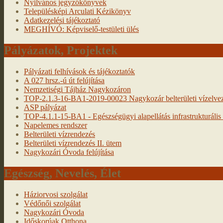
Nyilvános jegyzőkönyvek
Településképi Arculati Kézikönyv
Adatkezelési tájékoztató
MEGHÍVÓ: Képviselő-testületi ülés
Pályázatok, Projektek
Pályázati felhívások és tájékoztatók
A 027 hrsz.-ú út felújítása
Nemzetiségi Tájház Nagykozáron
TOP-2.1.3-16-BA1-2019-00023 Nagykozár belterületi vízelveze
ASP pályázat
TOP-4.1.1-15-BA1 - Egészségügyi alapellátás infrastrukturális f
Napelemes rendszer
Belterületi vízrendezés
Belterületi vízrendezés II. ütem
Nagykozári Óvoda felújítása
Egészség, Nevelés, Élet
Háziorvosi szolgálat
Védőnői szolgálat
Nagykozári Óvoda
Időskorúak Otthona