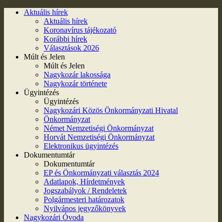
Aktuális hírek
Aktuális hírek
Koronavírus tájékozató
Korábbi hírek
Választások 2026
Múlt és Jelen
Múlt és Jelen
Nagykozár lakossága
Nagykozár története
Ügyintézés
Ügyintézés
Nagykozári Közös Önkormányzati Hivatal
Önkormányzat
Német Nemzetiségi Önkormányzat
Horvát Nemzetiségi Önkormányzat
Elektronikus ügyintézés
Dokumentumtár
Dokumentumtár
EP és Önkormányzati választás 2024
Adatlapok, Hírdetmények
Jogszabályok / Rendeletek
Polgármesteri határozatok
Nyilvános jegyzőkönyvek
Nagykozári Óvoda