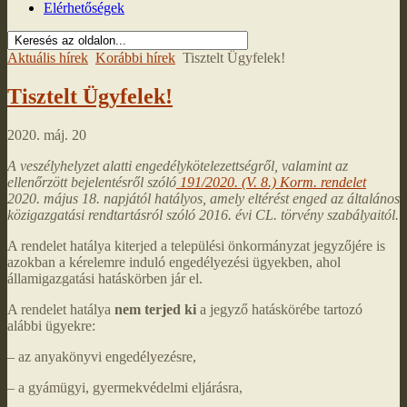
Elérhetőségek
Aktuális hírek
Korábbi hírek
Tisztelt Ügyfelek!
Tisztelt Ügyfelek!
2020. máj. 20
A veszélyhelyzet alatti engedélykötelezettségről, valamint az
ellenőrzött bejelentésről szóló
191/2020. (V. 8.) Korm. rendelet
2020. május 18. napjától hatályos, amely eltérést enged az általános
közigazgatási rendtartásról szóló 2016. évi CL. törvény szabályaitól.
A rendelet hatálya kiterjed a települési önkormányzat jegyzőjére is
azokban a kérelemre induló engedélyezési ügyekben, ahol
államigazgatási hatáskörben jár el.
A rendelet hatálya
nem terjed ki
a jegyző hatáskörébe tartozó
alábbi ügyekre:
– az anyakönyvi engedélyezésre,
– a gyámügyi, gyermekvédelmi eljárásra,