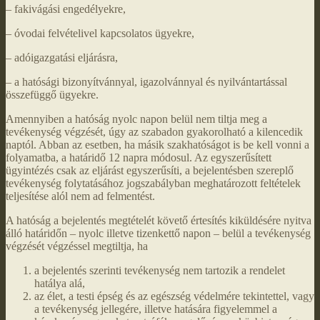
– fakivágási engedélyekre,
– óvodai felvételivel kapcsolatos ügyekre,
– adóigazgatási eljárásra,
– a hatósági bizonyítvánnyal, igazolvánnyal és nyilvántartással
összefüggő ügyekre.
Amennyiben a hatóság nyolc napon belül nem tiltja meg a
tevékenység végzését, úgy az szabadon gyakorolható a kilencedik
naptól. Abban az esetben, ha másik szakhatóságot is be kell vonni a
folyamatba, a határidő 12 napra módosul. Az egyszerűsített
ügyintézés csak az eljárást egyszerűsíti, a bejelentésben szereplő
tevékenység folytatásához jogszabályban meghatározott feltételek
teljesítése alól nem ad felmentést.
A hatóság a bejelentés megtételét követő értesítés kiküldésére nyitva
álló határidőn – nyolc illetve tizenkettő napon – belül a tevékenység
végzését végzéssel megtiltja, ha
a bejelentés szerinti tevékenység nem tartozik a rendelet
hatálya alá,
az élet, a testi épség és az egészség védelmére tekintettel, vagy
a tevékenység jellegére, illetve hatására figyelemmel a