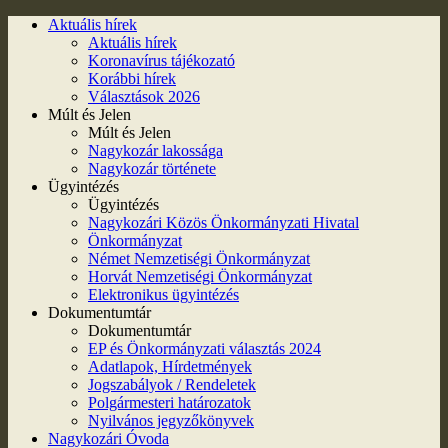
Aktuális hírek
Aktuális hírek
Koronavírus tájékozató
Korábbi hírek
Választások 2026
Múlt és Jelen
Múlt és Jelen
Nagykozár lakossága
Nagykozár története
Ügyintézés
Ügyintézés
Nagykozári Közös Önkormányzati Hivatal
Önkormányzat
Német Nemzetiségi Önkormányzat
Horvát Nemzetiségi Önkormányzat
Elektronikus ügyintézés
Dokumentumtár
Dokumentumtár
EP és Önkormányzati választás 2024
Adatlapok, Hírdetmények
Jogszabályok / Rendeletek
Polgármesteri határozatok
Nyilvános jegyzőkönyvek
Nagykozári Óvoda