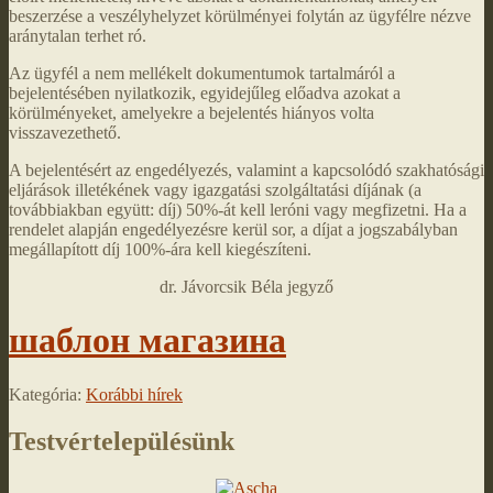
beszerzése a veszélyhelyzet körülményei folytán az ügyfélre nézve
aránytalan terhet ró.
Az ügyfél a nem mellékelt dokumentumok tartalmáról a
bejelentésében nyilatkozik, egyidejűleg előadva azokat a
körülményeket, amelyekre a bejelentés hiányos volta
visszavezethető.
A bejelentésért az engedélyezés, valamint a kapcsolódó szakhatósági
eljárások illetékének vagy igazgatási szolgáltatási díjának (a
továbbiakban együtt: díj) 50%-át kell leróni vagy megfizetni. Ha a
rendelet alapján engedélyezésre kerül sor, a díjat a jogszabályban
megállapított díj 100%-ára kell kiegészíteni.
dr. Jávorcsik Béla jegyző
шаблон магазина
Kategória:
Korábbi hírek
Testvértelepülésünk