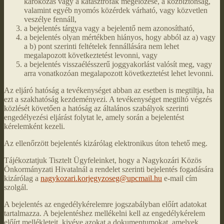
károkozás vagy a katasztrófák megelőzése, a közbiztonság,
valamint egyéb nyomós közérdek várható, vagy közvetlen
veszélye fennáll,
a bejelentés tárgya vagy a bejelentő nem azonosítható,
a bejelentés olyan mértékben hiányos, hogy abból az a) vagy
a b) pont szerinti feltételek fennállására nem lehet
megalapozott következtetést levonni, vagy
a bejelentés visszaélésszerű joggyakorlást valósít meg, vagy
arra vonatkozóan megalapozott következtetést lehet levonni.
Az eljáró hatóság a tevékenységet abban az esetben is megtiltja, ha
ezt a szakhatóság kezdeményezi. A tevékenységet megtiltó végzés
közlését követően a hatóság az általános szabályok szerinti
engedélyezési eljárást folytat le, amely során a bejelentést
kérelemként kezeli.
Az ellenőrzött bejelentés kizárólag elektronikus úton tehető meg.
Tájékoztatjuk Tisztelt Ügyfeleinket, hogy a Nagykozári Közös
Önkormányzati Hivatalnál a rendelet szerinti bejelentés fogadására
kizárólag a
nagykozari.korjegyzoseg@upcmail.hu
e-mail cím
szolgál.
A bejelentés az engedélykérelemre jogszabályban előírt adatokat
tartalmazza. A bejelentéshez mellékelni kell az engedélykérelem
előírt mellékleteit, kivéve azokat a dokumentumokat, amelyek