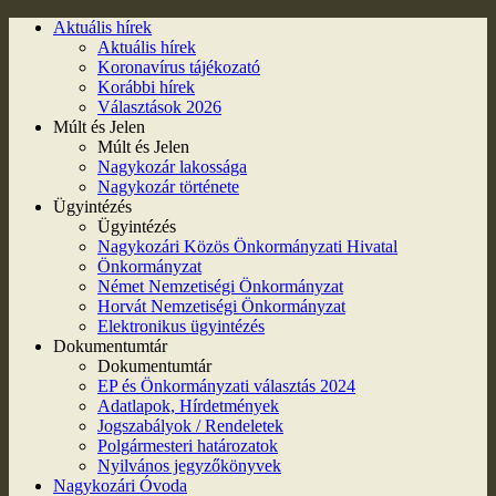
Aktuális hírek
Aktuális hírek
Koronavírus tájékozató
Korábbi hírek
Választások 2026
Múlt és Jelen
Múlt és Jelen
Nagykozár lakossága
Nagykozár története
Ügyintézés
Ügyintézés
Nagykozári Közös Önkormányzati Hivatal
Önkormányzat
Német Nemzetiségi Önkormányzat
Horvát Nemzetiségi Önkormányzat
Elektronikus ügyintézés
Dokumentumtár
Dokumentumtár
EP és Önkormányzati választás 2024
Adatlapok, Hírdetmények
Jogszabályok / Rendeletek
Polgármesteri határozatok
Nyilvános jegyzőkönyvek
Nagykozári Óvoda