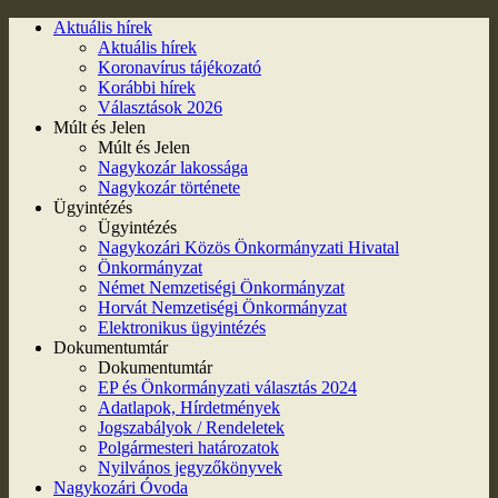
Aktuális hírek
Aktuális hírek
Koronavírus tájékozató
Korábbi hírek
Választások 2026
Múlt és Jelen
Múlt és Jelen
Nagykozár lakossága
Nagykozár története
Ügyintézés
Ügyintézés
Nagykozári Közös Önkormányzati Hivatal
Önkormányzat
Német Nemzetiségi Önkormányzat
Horvát Nemzetiségi Önkormányzat
Elektronikus ügyintézés
Dokumentumtár
Dokumentumtár
EP és Önkormányzati választás 2024
Adatlapok, Hírdetmények
Jogszabályok / Rendeletek
Polgármesteri határozatok
Nyilvános jegyzőkönyvek
Nagykozári Óvoda